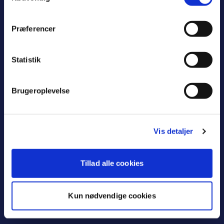
Øverødvej 2
2840 Holte
Præferencer
46 11 56 00
Statistik
oplev@rudersdal.dk
Cookiepolitik
Brugeroplevelse
Tilgængelighedserklæring
Vis detaljer
Guide: Planlæg et arrangement i
Rudersdal
Tillad alle cookies
Kun nødvendige cookies