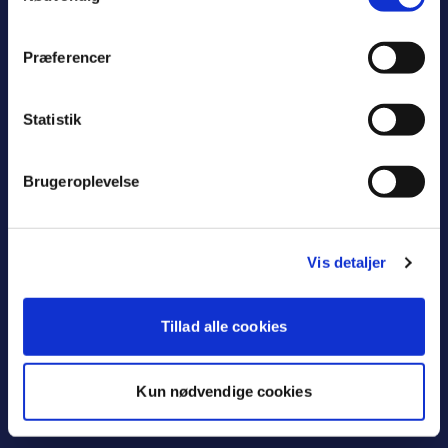
Øverødvej 2
2840 Holte
Præferencer
46 11 56 00
Statistik
oplev@rudersdal.dk
Cookiepolitik
Brugeroplevelse
Tilgængelighedserklæring
Vis detaljer
Guide: Planlæg et arrangement i
Rudersdal
Tillad alle cookies
Kun nødvendige cookies